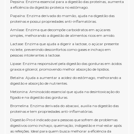
Pepsina: Enzima essencial para a digestão das proteínas, aumenta
a eficiência da digestão proteica no estômago.
Papaína: Enzima derivada do mamão, ajuda na digestão das
proteínas e possui propriedades anti-inflamatórias.
Amilase: Enzima que decompõe carboidratos em açúcares
simples, melhorando a digestão de alimentos ricos em amido.
Lactase: Enzima que ajuda a digerir a lactose, o açúcar presente
no leite, prevenindo desconfortos como gases e inchaço em
pessoas intolerantes à lactose.
Lipase: Enzima responsável pela digestão das gorduras em ácidos
graxos e glicerol, promovendo melhor absorção de lipídios.
Betaína: Ajuda a aumentar a acidez do estômago, melhorando a
digestão e absorção de nutrientes.
Metionina: Aminoácido essencial que ajuda na desintoxicação do
fígado e na digestão das gorduras.
Bromelina: Enzima derivada do abacaxi, auxilia na digestão das
proteínas e tem propriedades anti-inflamatórias.
Digestão Pro é indicado para pessoas que sofrem de problemas
digestivos como inchaço, queimação, indigestão e mal-estar após
as refeições. Ideal para quem busca melhorar a eficiência da