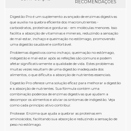
RECOMENDAÇÕES
absorção de nutrientes, incluindo aqueles com intolerância à lactose e
dificuldades na digestão de proteínas e gorduras. Melhore sua digestão e
sinta-se bem após as refeições! Compre Digestão Pro agora e aproveite
Digestão Pro é um suplemento avançado de enzimas digestivas
frete grátis para todo o Brasil (consultar regiões). Pague em até 3x sem
que auxilia na quebra eficiente dos macronutrientes -
juros no cartão e obtenha 10% de desconto no seu primeiro pedido com o
carboidratos, proteínas e gorduras - em moléculas menores. Isso
cupom CUPOM10. Experimente e transforme sua saúde digestiva!
facilita a absorção de vitaminas e minerais, reduzindo a sensação
de mal-estar, inchaço e queimação no estômago, promovendo
uma digestão saudável e confortável.
Problemas digestivos como inchaço, queimação no estômago,
indigestão e mal-estar após as refeições são comuns e podem
afetar significativamente a qualidade de vida. Estes problemas
muitas vezes resultam de uma digestão inadequada dos
alimentos, o que dificulta a absorção de nutrientes essenciais.
Digestão Pro oferece uma solução eficaz para melhorar a digestão
e a absorção de nutrientes. Sua fórmula contém uma
combinação poderosa de enzimas digestivas que ajudam a
decompor os alimentos e aliviar os sintomas de indigestão. Veja
como cada princípio ativo contribui:
Protease: Enzima que ajuda a quebrar as proteínas em
aminoácidos, facilitando sua absorção e reduzindo a sensação de
peso no estômago.