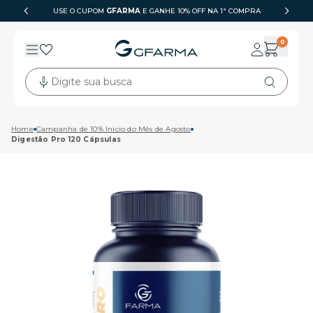
USE O CUPOM
GFARMA
6X SEM JUROS
E GANHE 10% OFF NA 1ª COMPRA
0
Digite sua busca
Home
Campanha de 10% Inicio do Mês de Agosto
Digestão Pro 120 Cápsulas