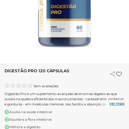
DIGESTÃO PRO 120 CÁPSULAS
Sem avaliações
Digestão Pro é um suplemento avançado de enzimas digestivas que
auxilia na quebra eficiente dos macronutrientes - carboidratos, proteínas
ver mais
e gorduras - em moléculas menores. Isso facilita a absorção de vitaminas
e minerais, reduzindo a sensação de mal-estar, inchaço e queimação no
Auxilia na saúde intestinal
estômago, promovendo uma digestão saudável e confortável.
Equilibra a flora intestinal
Problemas digestivos como inchaço, queimação no estômago,
indigestão e mal-estar após as refeições são comuns e podem afetar
Melhora a digestão