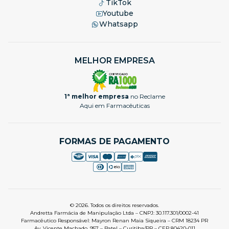
TikTok
Youtube
Whatsapp
MELHOR EMPRESA
1ª melhor empresa
no Reclame
Aqui em Farmacêuticas
FORMAS DE PAGAMENTO
© 2026. Todos os direitos reservados.
Andretta Farmácia de Manipulação Ltda – CNPJ: 30.117.301/0002-41
Farmacêutico Responsável: Mayron Renan Maia Siqueira – CRM 18234 PR
Av. Vicente Machado, 957 – Batel – Curitiba/PR – CEP 80420-011