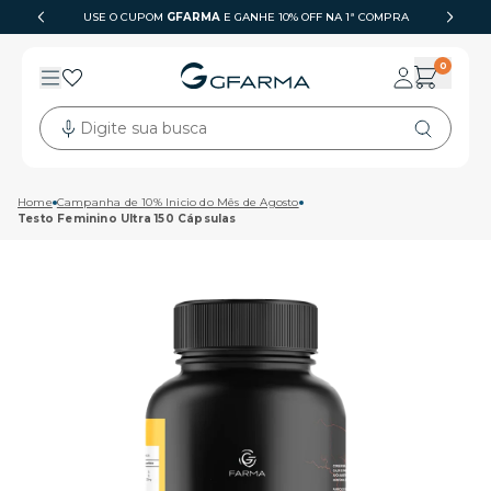
USE O CUPOM
GFARMA
6X SEM JUROS
E GANHE 10% OFF NA 1ª COMPRA
0
Digite sua busca
Home
Campanha de 10% Inicio do Mês de Agosto
Testo Feminino Ultra 150 Cápsulas