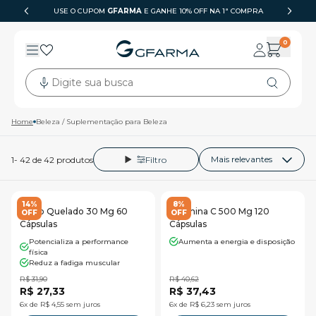
USE O CUPOM
GFARMA
6X SEM JUROS
E GANHE 10% OFF NA 1ª COMPRA
0
Digite sua busca
Home
Beleza / Suplementação para Beleza
1
-
42
de
42
produtos
Filtro
14%
8%
Zinco Quelado 30 Mg 60
Vitamina C 500 Mg 120
OFF
OFF
Cápsulas
Cápsulas
Potencializa a performance
Aumenta a energia e disposição
física
Reduz a fadiga muscular
R$ 31,90
R$ 40,62
R$ 27,33
R$ 37,43
6x de R$ 4,55 sem juros
6x de R$ 6,23 sem juros