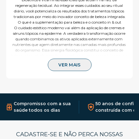
regeneração tecidual. Ao integrar esses cuidados ao seu ritual 
diário, você potencializa os resultados dos tratamentos tópicos 
tradicionais por meio do inovador conceito de beleza integrada.
O que é a suplementação para beleza e o conceito in & out
O cuidado estético moderno vai além da aplicação de cremes e 
séruns tópicos na epiderme. A verdadeira transformação ocorre 
quando combinamos os ativos aplicados externamente com 
nutrientes que agem diretamente nas camadas mais profundas 
do organismo. Essa sinergia fisiológica constitui o conceito de 
beleza integral, oferecendo as matérias-primas necessárias para o 
corpo produzir colágeno, combater radicais livres e renovar 
VER MAIS
células de maneira eficiente.
Dentro de nossa seleção de produtos para o departamento de 
beleza
 da nossa farmácia, priorizamos o desenvolvimento de 
suplementos alimentares limpos e de rápida absorção celular. 
Nossas fórmulas são indicadas para pessoas que buscam 
melhorar a firmeza cutânea, reduzir a queda de fios ou 
simplesmente manter uma aparência revitalizada, unindo a 
Compromisso com a sua
50 anos de confia
tradição de manipulação iniciada em 1974 com a alta tecnologia 
saúde todos os dias
construída com qu
de formulação esportiva e estética.
Como escolher os melhores suplementos para sua rotina estética
Para obter o máximo aproveitamento dos nutrientes, é 
fundamental avaliar as necessidades específicas do seu organismo 
CADASTRE-SE E NÃO PERCA NOSSAS
e a composição das fórmulas disponíveis na nossa seleção.