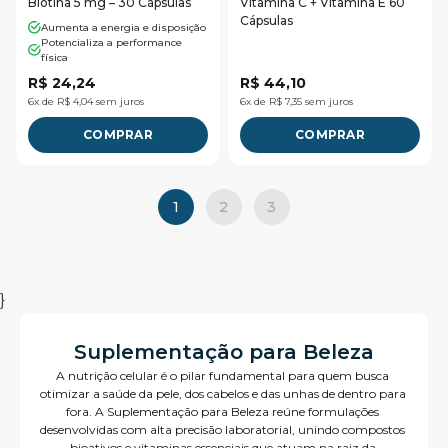
Biotina 5 mg – 30 Cápsulas
Vitamina C + Vitamina E 60
Cápsulas
Aumenta a energia e disposição
Potencializa a performance
física
R$ 24,24
R$ 44,10
6x de R$ 4,04 sem juros
6x de R$ 7,35 sem juros
COMPRAR
COMPRAR
1
2
3
}
Suplementação para Beleza
A nutrição celular é o pilar fundamental para quem busca 
otimizar a saúde da pele, dos cabelos e das unhas de dentro para 
fora. A Suplementação para Beleza reúne formulações 
desenvolvidas com alta precisão laboratorial, unindo compostos 
bioativos e vitaminas essenciais que atuam na raiz da 