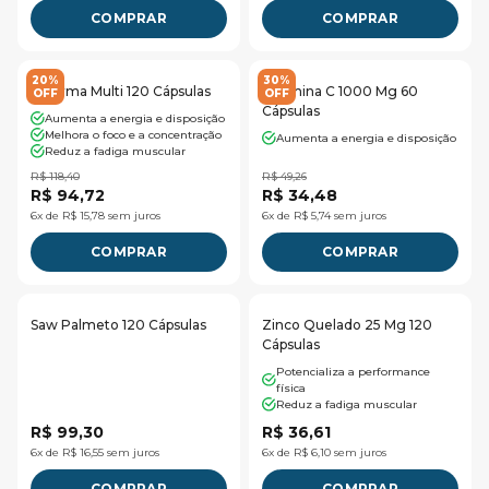
COMPRAR
COMPRAR
20%
30%
G Farma Multi 120 Cápsulas
Vitamina C 1000 Mg 60
OFF
OFF
Cápsulas
Aumenta a energia e disposição
Melhora o foco e a concentração
Aumenta a energia e disposição
Reduz a fadiga muscular
R$ 118,40
R$ 49,26
R$ 94,72
R$ 34,48
6x de R$ 15,78 sem juros
6x de R$ 5,74 sem juros
COMPRAR
COMPRAR
Saw Palmeto 120 Cápsulas
Zinco Quelado 25 Mg 120
Cápsulas
Potencializa a performance
física
Reduz a fadiga muscular
R$ 99,30
R$ 36,61
6x de R$ 16,55 sem juros
6x de R$ 6,10 sem juros
COMPRAR
COMPRAR