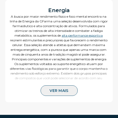
Energia
A busca por maior rendimento físico e foco mental encontra na 
linha de Energia da GFarma uma seleção desenvolvida com rigor 
farmacêutico e alta concentração de ativos. Formulados para 
otimizar os treinos de alta intensidade e combater a fadiga 
metabólica, os suplementos de 
alta performance esportiva
reúnem estimulantes e precursores que favorecem o rendimento 
celular. Essa seleção atende a atletas que demandam máxima 
entrega energética, com a pureza que apenas uma marca com 
mais de cinquenta anos de tradição magistral pode assegurar.
Principais componentes e variações de suplementos de energia
Os suplementos voltados ao suporte energético atuam por 
diferentes vias fisiológicas para garantir que o corpo mantenha o 
rendimento sob esforço extremo. Existem dois grupos principais 
de compostos que você pode selecionar de acordo com seu 
objetivo de treino.
Estimulantes diretos do sistema nervoso
VER MAIS
Ativos como a cafeína e a teacrina promovem o estado de alerta e 
reduzem a percepção de fadiga de forma rápida, melhorando a 
resposta neurológica ao exercício.
Precursores de óxido nítrico e vasodilatadores
Aminoácidos auxiliam no fluxo sanguíneo e na chegada de 
nutrientes aos tecidos musculares ativos, gerando energia por 