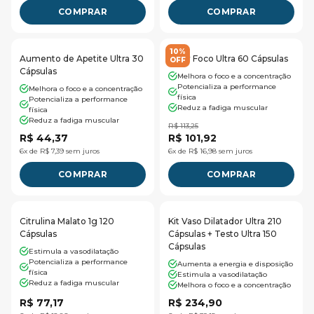
COMPRAR
COMPRAR
10%
Aumento de Apetite Ultra 30
Hiper Foco Ultra 60 Cápsulas
OFF
Cápsulas
Melhora o foco e a concentração
Potencializa a performance
Melhora o foco e a concentração
física
Potencializa a performance
Reduz a fadiga muscular
física
Reduz a fadiga muscular
R$ 113,25
R$ 44,37
R$ 101,92
6x de R$ 7,39 sem juros
6x de R$ 16,98 sem juros
COMPRAR
COMPRAR
Citrulina Malato 1g 120
Kit Vaso Dilatador Ultra 210
Cápsulas
Cápsulas + Testo Ultra 150
Cápsulas
Estimula a vasodilatação
Potencializa a performance
Aumenta a energia e disposição
física
Estimula a vasodilatação
Reduz a fadiga muscular
Melhora o foco e a concentração
R$ 77,17
R$ 234,90