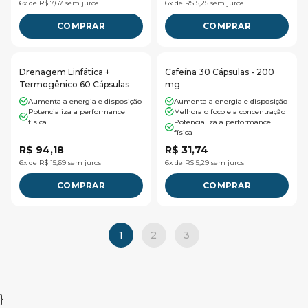
6x de R$ 7,67 sem juros
6x de R$ 5,25 sem juros
COMPRAR
COMPRAR
Drenagem Linfática +
Cafeína 30 Cápsulas - 200
Termogênico 60 Cápsulas
mg
Aumenta a energia e disposição
Aumenta a energia e disposição
Potencializa a performance
Melhora o foco e a concentração
física
Potencializa a performance
física
R$ 94,18
R$ 31,74
6x de R$ 15,69 sem juros
6x de R$ 5,29 sem juros
COMPRAR
COMPRAR
1
2
3
}