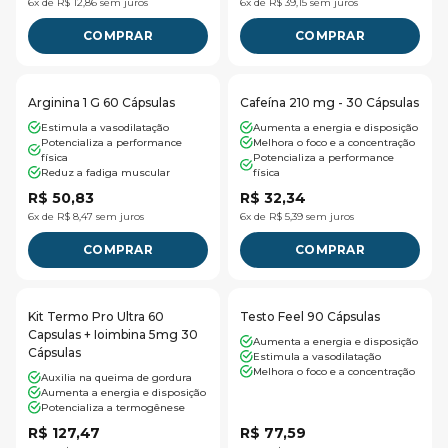
6x de R$ 12,86 sem juros
6x de R$ 39,15 sem juros
COMPRAR
COMPRAR
Arginina 1 G 60 Cápsulas
Cafeína 210 mg - 30 Cápsulas
Estimula a vasodilatação
Aumenta a energia e disposição
Potencializa a performance
Melhora o foco e a concentração
física
Potencializa a performance
Reduz a fadiga muscular
física
R$ 50,83
R$ 32,34
6x de R$ 8,47 sem juros
6x de R$ 5,39 sem juros
COMPRAR
COMPRAR
Kit Termo Pro Ultra 60
Testo Feel 90 Cápsulas
Capsulas + Ioimbina 5mg 30
Aumenta a energia e disposição
Cápsulas
Estimula a vasodilatação
Melhora o foco e a concentração
Auxilia na queima de gordura
Aumenta a energia e disposição
Potencializa a termogênese
R$ 127,47
R$ 77,59