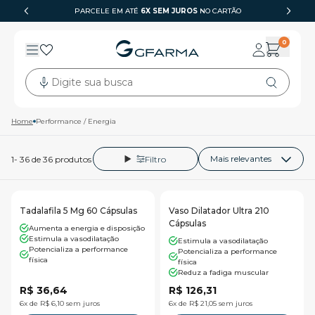
PARCELE EM ATÉ
GFARMA
6X SEM JUROS
NO CARTÃO
0
Digite sua busca
Home
Performance / Energia
1
-
36
de
36
produtos
Filtro
Tadalafila 5 Mg 60 Cápsulas
Vaso Dilatador Ultra 210
Cápsulas
Aumenta a energia e disposição
Estimula a vasodilatação
Estimula a vasodilatação
Potencializa a performance
Potencializa a performance
física
física
Reduz a fadiga muscular
R$ 36,64
R$ 126,31
6x de R$ 6,10 sem juros
6x de R$ 21,05 sem juros