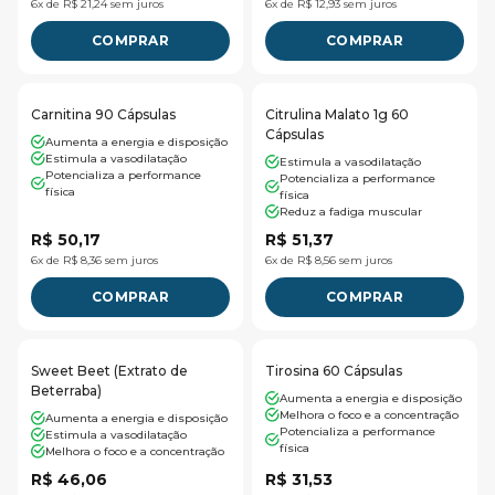
6x de R$ 21,24 sem juros
6x de R$ 12,93 sem juros
COMPRAR
COMPRAR
Carnitina 90 Cápsulas
Citrulina Malato 1g 60
Cápsulas
Aumenta a energia e disposição
Estimula a vasodilatação
Estimula a vasodilatação
Potencializa a performance
Potencializa a performance
física
física
Reduz a fadiga muscular
R$ 50,17
R$ 51,37
6x de R$ 8,36 sem juros
6x de R$ 8,56 sem juros
COMPRAR
COMPRAR
Sweet Beet (Extrato de
Tirosina 60 Cápsulas
Beterraba)
Aumenta a energia e disposição
Melhora o foco e a concentração
Aumenta a energia e disposição
Potencializa a performance
Estimula a vasodilatação
física
Melhora o foco e a concentração
R$ 46,06
R$ 31,53