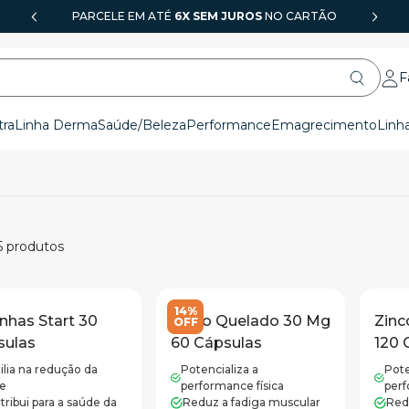
USE O CUPOM
PARCELE EM ATÉ
GFARMA
6X SEM JUROS
E GANHE 10% OFF NA 1ª COMPRA
NO CARTÃO
F
tra
Linha Derma
Saúde/Beleza
Performance
Emagrecimento
Linh
5
produtos
14%
nhas Start 30
Zinco Quelado 30 Mg
Zinc
OFF
sulas
60 Cápsulas
120 
ilia na redução da
Potencializa a
Pote
e
performance física
perf
tribui para a saúde da
Reduz a fadiga muscular
Red