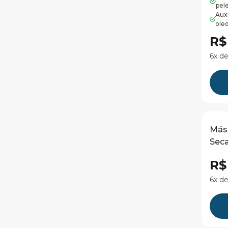
pel
Auxi
ole
R$
6x de
Másc
Seca
R$
6x de