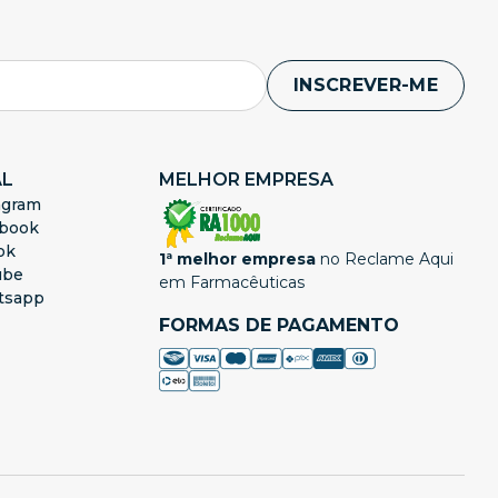
INSCREVER-ME
AL
MELHOR EMPRESA
agram
book
ok
1ª melhor empresa
no Reclame Aqui
ube
em Farmacêuticas
tsapp
FORMAS DE PAGAMENTO