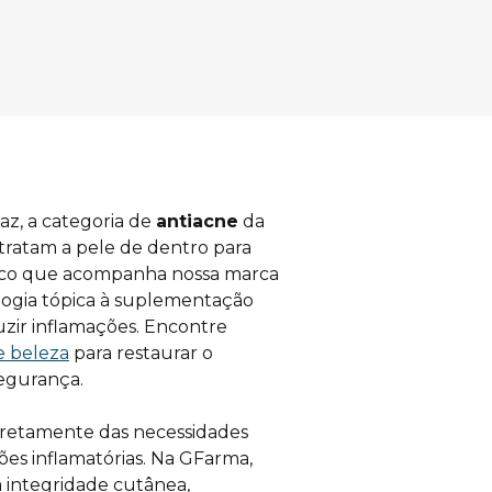
z, a categoria de 
antiacne
 da 
ratam a pele de dentro para 
tico que acompanha nossa marca 
ogia tópica à suplementação 
zir inflamações. Encontre 
 beleza
 para restaurar o 
segurança.
retamente das necessidades 
ões inflamatórias. Na GFarma, 
integridade cutânea, 