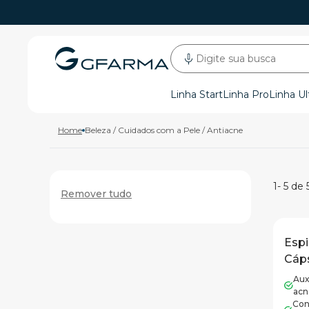
Digite sua busca
Linha Start
Linha Pro
Linha Ul
Home
Beleza / Cuidados com a Pele / Antiacne
1
-
5
de
Remover tudo
Espi
Cáp
Aux
acn
Con