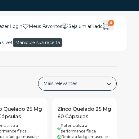
0
azer Login
Meus Favoritos
Seja um afiliado
a Gvet
Manipule sua receita
o Quelado 25 Mg
Zinco Quelado 25 Mg
Cápsulas
60 Cápsulas
ncializa a
Potencializa a
ormance física
performance física
uz a fadiga muscular
Reduz a fadiga muscular