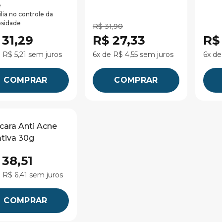
e
lia no controle da
osidade
R$ 31,90
 31,29
R$ 27,33
R$
 R$ 5,21 sem juros
6x de R$ 4,55 sem juros
6x de
COMPRAR
COMPRAR
ara Anti Acne
tiva 30g
 38,51
 R$ 6,41 sem juros
COMPRAR