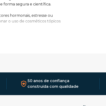
 forma segura e científica.
ores hormonais, estresse ou 
nar o uso de cosméticos tópicos 
licílico ou outros agentes 
r os poros e uniformizar a 
ado tópico a suplementos orais 
iando o corpo a combater 
50 anos de confiança
mplementares que variam 
construída com qualidade
 cuidado diário. Oferecemos 
ele
 que abrange desde a 
da.