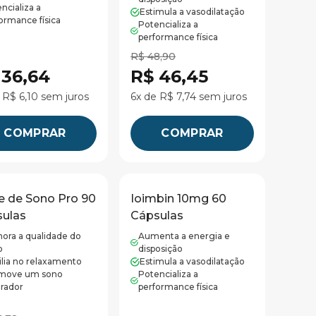
ncializa a
Estimula a vasodilatação
ormance física
Potencializa a
performance física
R$ 48,90
 36,64
R$ 46,45
 R$ 6,10 sem juros
6x de R$ 7,74 sem juros
COMPRAR
COMPRAR
e de Sono Pro 90
Ioimbin 10mg 60
ulas
Cápsulas
ora a qualidade do
Aumenta a energia e
o
disposição
ilia no relaxamento
Estimula a vasodilatação
move um sono
Potencializa a
arador
performance física