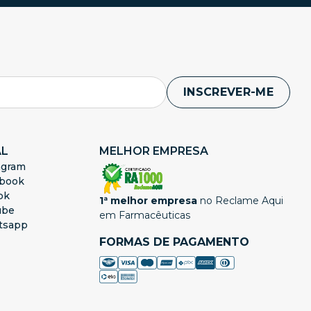
INSCREVER-ME
AL
MELHOR EMPRESA
agram
book
ok
1ª melhor empresa
no Reclame Aqui
ube
em Farmacêuticas
tsapp
FORMAS DE PAGAMENTO