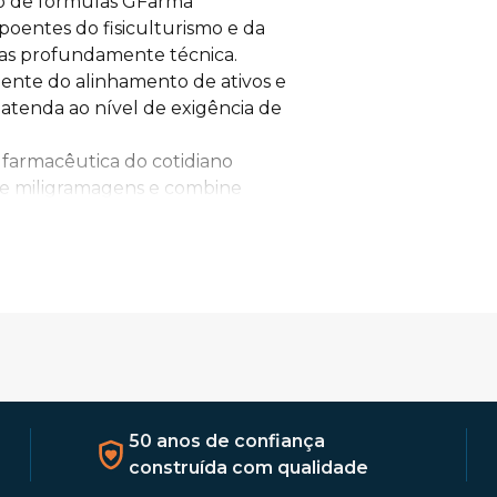
to de fórmulas GFarma
oentes do fisiculturismo e da 
mas profundamente técnica. 
ente do alinhamento de ativos e 
tenda ao nível de exigência de 
 farmacêutica do cotidiano 
te miligramagens e combine 
 resultado são suplementos 
os físicos e promovem a saúde 
o.
clusivas
onhecimento para categorias 
s inteligentes para diferentes 
ar limites na musculação, a 
oferece precursores hormonais e 
 o ganho de força.
50 anos de confiança
-estar sistêmico e a recuperação 
construída com qualidade
, desenvolvida para dar suporte 