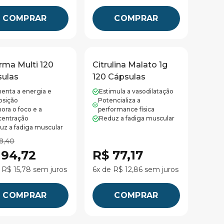
COMPRAR
COMPRAR
rma Multi 120
Citrulina Malato 1g
ulas
120 Cápsulas
enta a energia e
Estimula a vasodilatação
osição
Potencializa a
ora o foco e a
performance física
centração
Reduz a fadiga muscular
uz a fadiga muscular
8,40
 94,72
R$ 77,17
 R$ 15,78 sem juros
6x de R$ 12,86 sem juros
COMPRAR
COMPRAR