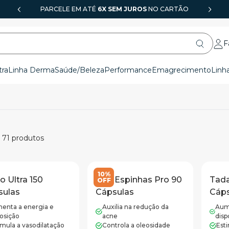
USE O CUPOM
GFARMA
6X SEM JUROS
E GANHE 10% OFF NA 1ª COMPRA
F
tra
Linha Derma
Saúde/Beleza
Performance
Emagrecimento
Linh
e
71
produtos
10%
o Ultra 150
Anti Espinhas Pro 90
Tada
OFF
sulas
Cápsulas
Cáps
enta a energia e
Auxilia na redução da
Aum
posição
acne
disp
imula a vasodilatação
Controla a oleosidade
Esti