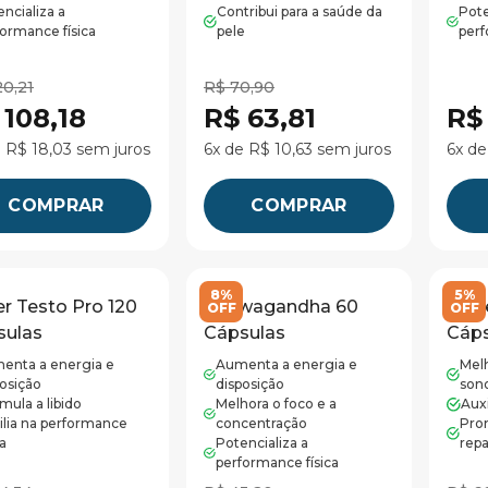
ncializa a
Contribui para a saúde da
Pote
ormance física
pele
perf
20,21
R$ 70,90
 108,18
R$ 63,81
R$
e R$ 18,03 sem juros
6x de R$ 10,63 sem juros
6x de
COMPRAR
COMPRAR
8%
5%
r Testo Pro 120
Ashwagandha 60
Noit
OFF
OFF
sulas
Cápsulas
Cáps
enta a energia e
Aumenta a energia e
Melh
posição
disposição
son
imula a libido
Melhora o foco e a
Aux
ilia na performance
concentração
Pro
ca
Potencializa a
rep
performance física