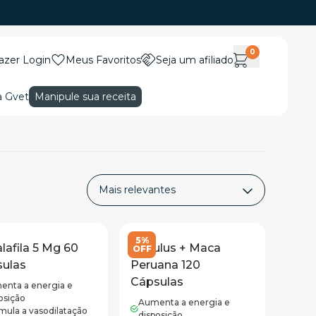
0
azer Login
Meus Favoritos
Seja um afiliado
a Gvet
Manipule sua receita
5%
lafila 5 Mg 60
Tribulus + Maca
OFF
ulas
Peruana 120
Cápsulas
enta a energia e
osição
Aumenta a energia e
mula a vasodilatação
disposição