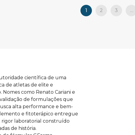
1
2
3
…
toridade científica de uma 
a de atletas de elite e 
ro. Nomes como Renato Cariani e 
 validação de formulações que 
busca alta performance e bem-
plemento e fitoterápico entregue 
rigor laboratorial construído 
das de história.