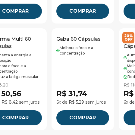
COMPRAR
COMPRAR
20%
rma Multi 60
Gaba 60 Cápsulas
G Fa
OFF
sulas
Cáps
Melhora o foco e a
concentração
enta a energia e
Aum
posição
disp
ora o foco e a
Melh
centração
con
uz a fadiga muscular
Red
3,20
R$ 11
 50,56
R$ 31,74
R$
e R$ 8,42 sem juros
6x de R$ 5,29 sem juros
6x de
COMPRAR
COMPRAR