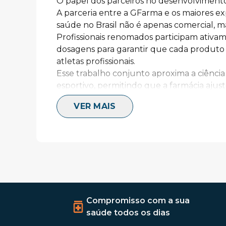
O papel dos parceiros no desenvolvimen
A parceria entre a GFarma e os maiores exp
saúde no Brasil não é apenas comercial, 
Profissionais renomados participam ativam
dosagens para garantir que cada produto a
atletas profissionais.
Esse trabalho conjunto aproxima a ciência
esportivo, permitindo que a farmácia ajus
fitoterápicos patenteados com precisão. O
VER MAIS
altamente eficazes que otimizam resultad
global de quem treina em alto rendiment
Como os parceiros selecionam as linhas ex
Cada profissional parceiro direciona seu c
específicas, ajudando a estruturar soluçõe
objetivos de treino. Para quem busca super
recomendação passa pela 
linha pro
, que 
estimulantes em dosagens otimizadas para
Compromisso com a sua
Por outro lado, os atletas que visam o bem
saúde todos os dias
celular encontram respaldo na 
linha ultra