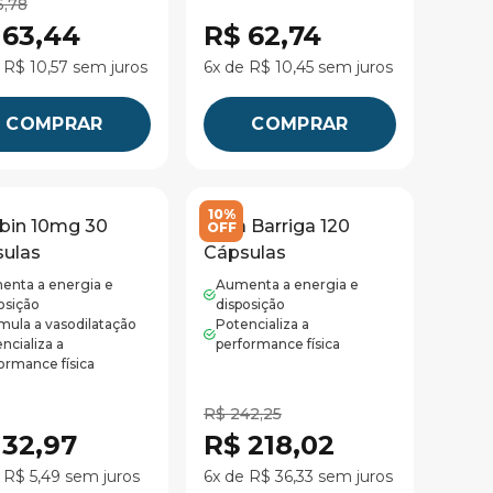
6,78
 63,44
R$ 62,74
 R$ 10,57 sem juros
6x de R$ 10,45 sem juros
COMPRAR
COMPRAR
10%
bin 10mg 30
Seca Barriga 120
OFF
ulas
Cápsulas
enta a energia e
Aumenta a energia e
osição
disposição
mula a vasodilatação
Potencializa a
ncializa a
performance física
ormance física
R$ 242,25
 32,97
R$ 218,02
 R$ 5,49 sem juros
6x de R$ 36,33 sem juros