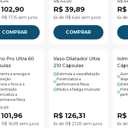
14,34
R$ 43,20
R$ 6
 102,90
R$ 39,89
R$
 R$ 17,15 sem juros
6x de R$ 6,64 sem juros
6x de
COMPRAR
COMPRAR
o Pro Ultra 60
Vaso Dilatador Ultra
Ioim
sulas
210 Cápsulas
Cáps
enta a energia e
Estimula a vasodilatação
Aum
posição
Potencializa a
disp
ora o foco e a
performance física
Esti
centração
Reduz a fadiga muscular
Pote
ncializa a
perf
ormance física
13,29
 101,96
R$ 126,31
R$
 R$ 16,99 sem juros
6x de R$ 21,05 sem juros
6x de