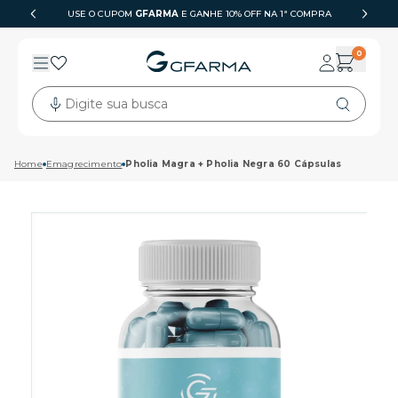
USE O CUPOM
GFARMA
6X SEM JUROS
E GANHE 10% OFF NA 1ª COMPRA
0
Digite sua busca
Home
Emagrecimento
Pholia Magra + Pholia Negra 60 Cápsulas